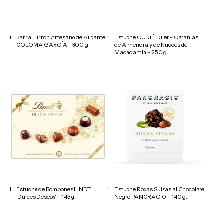
1
Barra Turrón Artesano de Alicante
1
Estuche CUDIÉ Duet - Catanias
COLOMA GARCÍA - 300 g.
de Almendra y de Nueces de
Macadamia - 250 g.
1
Estuche de Bombones LINDT
1
Estuche Rocas Suizas al Chocolate
'Dulces Deseos' - 143 g.
Negro PANCRACIO - 140 g.