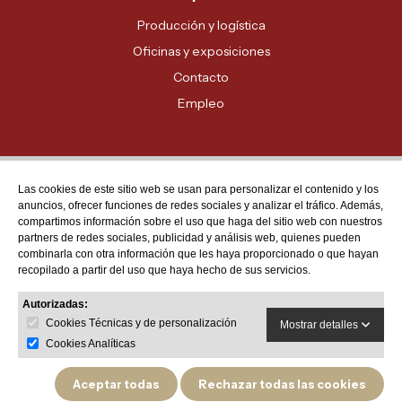
Producción y logística
Oficinas y exposiciones
Contacto
Empleo
Las cookies de este sitio web se usan para personalizar el contenido y los
Atención al cliente
anuncios, ofrecer funciones de redes sociales y analizar el tráfico. Además,
MADRID - 91 678 70 70
compartimos información sobre el uso que haga del sitio web con nuestros
partners de redes sociales, publicidad y análisis web, quienes pueden
BARCELONA - 93 635 28 28
combinarla con otra información que les haya proporcionado o que hayan
recopilado a partir del uso que haya hecho de sus servicios.
VALENCIA - 96 159 71 61
RESTO DE PROVINCIAS - 900 623 623
Autorizadas:
Cookies Técnicas y de personalización
Mostrar detalles
Cookies Analíticas
Aceptar todas
Rechazar todas las cookies