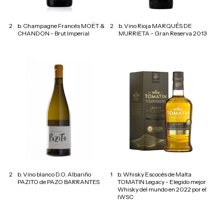
2
b. Champagne Francés MOËT &
2
b. Vino Rioja MARQUÉS DE
CHANDON - Brut Imperial
MURRIETA - Gran Reserva 2013
2
b. Vino blanco D.O. Albariño
1
b. Whisky Escocés de Malta
PAZITO de PAZO BARRANTES
TOMATIN Legacy - Elegido mejor
Whisky del mundo en 2022 por el
IWSC