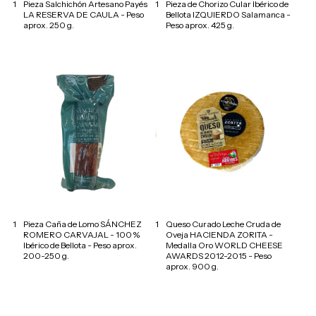
1
Pieza Salchichón Artesano Payés
1
Pieza de Chorizo Cular Ibérico de
LA RESERVA DE CAULA - Peso
Bellota IZQUIERDO Salamanca -
aprox. 250 g.
Peso aprox. 425 g.
1
Pieza Caña de Lomo SÁNCHEZ
1
Queso Curado Leche Cruda de
ROMERO CARVAJAL - 100 %
Oveja HACIENDA ZORITA -
Ibérico de Bellota - Peso aprox.
Medalla Oro WORLD CHEESE
200-250 g.
AWARDS 2012-2015 - Peso
aprox. 900 g.