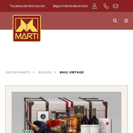
Tarjetas de felicitación
Seguimiento de envíos
CESTAS MARTI
BAULES
BAUL VINTAGE