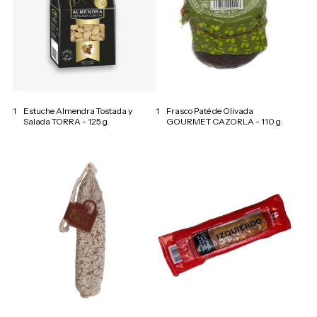
1
Estuche Almendra Tostada y
1
Frasco Paté de Olivada
Salada TORRA - 125 g.
GOURMET CAZORLA - 110 g.