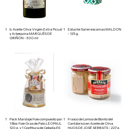
1
b. Aceite Oliva Virgen Extra Picual
1
Estuche Sal en escamas MALDON
y Arbequina MARQUÉS DE
- 125 g.
GRIÑÓN - 500 ml
1
Pack Maridaje Foie compuesto por:
1
Frasco de Lomos de Bonito del
1 Bloc Foie Gras de Pato LEOPAUL
Cantábrico en Aceite de Oliva
120 g. y 1 Confitura de Cebolla ES
HIJOS DE JOSÉ SERRATS - 227 g.