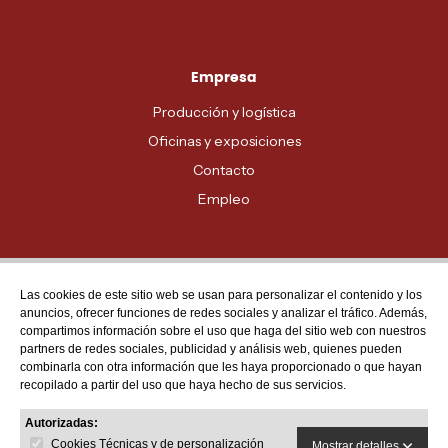
Empresa
Producción y logística
Oficinas y exposiciones
Contacto
Empleo
Las cookies de este sitio web se usan para personalizar el contenido y los
Atención al cliente
anuncios, ofrecer funciones de redes sociales y analizar el tráfico. Además,
MADRID - 91 678 70 70
compartimos información sobre el uso que haga del sitio web con nuestros
partners de redes sociales, publicidad y análisis web, quienes pueden
BARCELONA - 93 635 28 28
combinarla con otra información que les haya proporcionado o que hayan
recopilado a partir del uso que haya hecho de sus servicios.
VALENCIA - 96 159 71 61
RESTO DE PROVINCIAS - 900 623 623
Autorizadas:
Cookies Técnicas y de personalización
Mostrar detalles