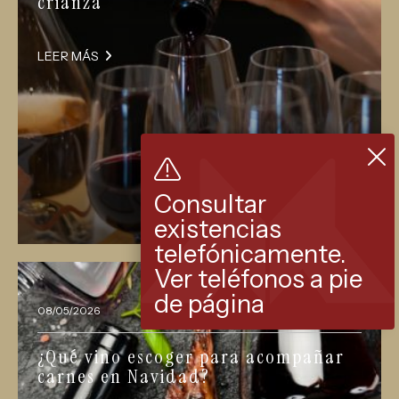
crianza
LEER MÁS
Consultar
existencias
telefónicamente.
Ver teléfonos a pie
de página
08/05/2026
¿Qué vino escoger para acompañar
carnes en Navidad?