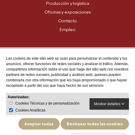
Producción y logística
Oficinas y exposiciones
Contacto
Empleo
Las cookies de este sitio web se usan para personalizar el contenido y los
Atención al cliente
anuncios, ofrecer funciones de redes sociales y analizar el tráfico. Además,
MADRID - 91 678 70 70
compartimos información sobre el uso que haga del sitio web con nuestros
partners de redes sociales, publicidad y análisis web, quienes pueden
BARCELONA - 93 635 28 28
combinarla con otra información que les haya proporcionado o que hayan
recopilado a partir del uso que haya hecho de sus servicios.
VALENCIA - 96 159 71 61
RESTO DE PROVINCIAS - 900 623 623
Autorizadas:
Cookies Técnicas y de personalización
Mostrar detalles
Cookies Analíticas
Aceptar todas
Rechazar todas las cookies
Política de privacidad
Aviso legal
Política de devoluciones y garantías de producto