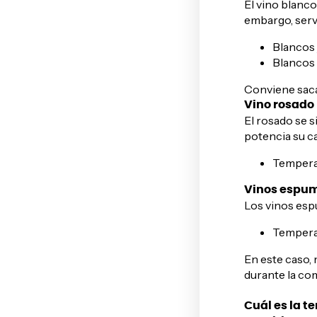
El vino blanco
embargo, serv
Blancos 
Blancos 
Conviene saca
Vino rosado
El rosado se s
potencia su ca
Tempera
Vinos espum
Los vinos esp
Temperat
En este caso, 
durante la com
Cuál es la t