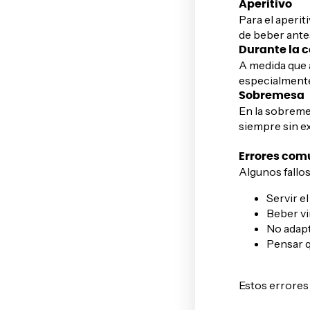
Aperitivo
Para el aperit
de beber antes
Durante la 
A medida que a
especialmente
Sobremesa
En la sobreme
siempre sin e
Errores com
Algunos fallos
Servir e
Beber vi
No adapt
Pensar q
Estos errores 