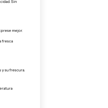
acidad. Sin
xprese mejor.
a fresca
y su frescura.
peratura