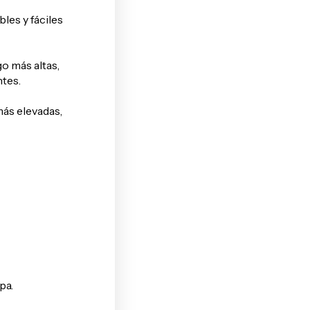
les y fáciles
o más altas,
tes.
ás elevadas,
pa.