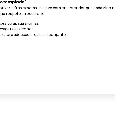
o o templado?
zar cifras exactas, la clave está en entender que cada vino n
e respete su equilibrio.
excesivo apaga aromas
exagera el alcohol
ratura adecuada realza el conjunto