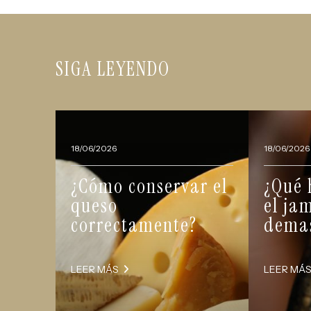
SIGA LEYENDO
18/06/2026
18/06/2026
¿Cómo conservar el
¿Qué 
queso
el ja
correctamente?
demas
LEER MÁS
LEER MÁ