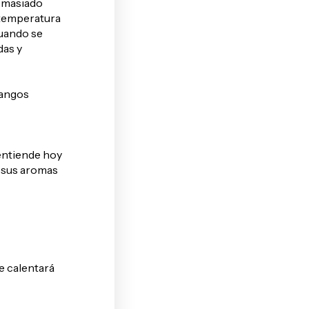
demasiado
 temperatura
cuando se
as y
rangos
 entiende hoy
r sus aromas
e calentará