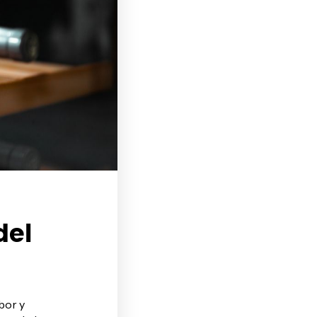
del
bor y