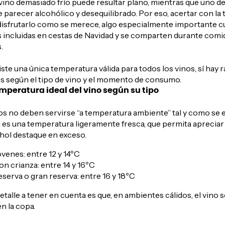
 vino demasiado frío puede resultar plano, mientras que uno 
 parecer alcohólico y desequilibrado. Por eso, acertar con la
 disfrutarlo como se merece, algo especialmente importante 
 incluidas en
cestas de Navidad
y se comparten durante comid
.
te una única temperatura válida para todos los vinos, sí hay 
según el tipo de vino y el momento de consumo.
emperatura ideal del vino según su tipo
tos no deben servirse “a temperatura ambiente” tal y como se
al es una temperatura ligeramente fresca, que permita aprecia
ohol destaque en exceso.
óvenes: entre 12 y 14ºC
on crianza: entre 14 y 16ºC
eserva o gran reserva: entre 16 y 18ºC
alle a tener en cuenta es que, en ambientes cálidos, el vino s
n la copa.