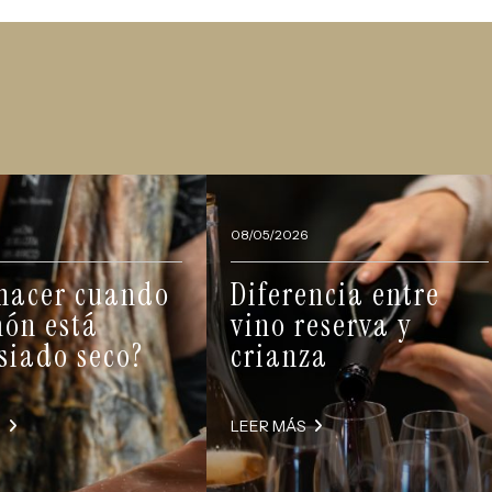
08/05/2026
hacer cuando
Diferencia entre
món está
vino reserva y
iado seco?
crianza
S
LEER MÁS