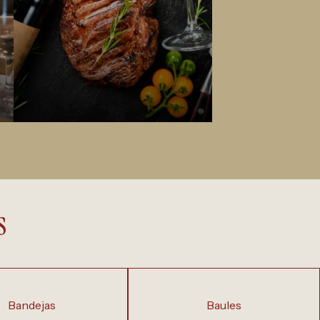
s
bandejas
baules