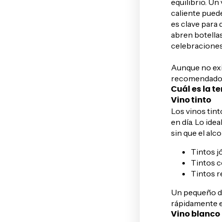
equilibrio. Un
caliente puede
es clave para
abren botellas
celebraciones
Aunque no exis
recomendados 
Cuál es la t
Vino tinto
Los vinos tin
en día. Lo ide
sin que el alc
Tintos j
Tintos c
Tintos r
Un pequeño det
rápidamente e
Vino blanco