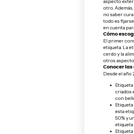
aspecto exter
otro. Además,
no saber cura
todo es fijars
en cuenta para
Cómo escoge
El primer cons
etiqueta. La
et
cerdo y la ali
otros aspecto
Conocer las 
Desde el año 2
Etiqueta
criados 
con bell
Etiqueta
esta eti
50% y un
etiqueta
Etiqueta 