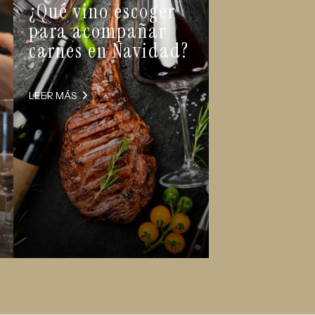
¿Qué vino escoger
para acompañar
carnes en Navidad?
LEER MÁS