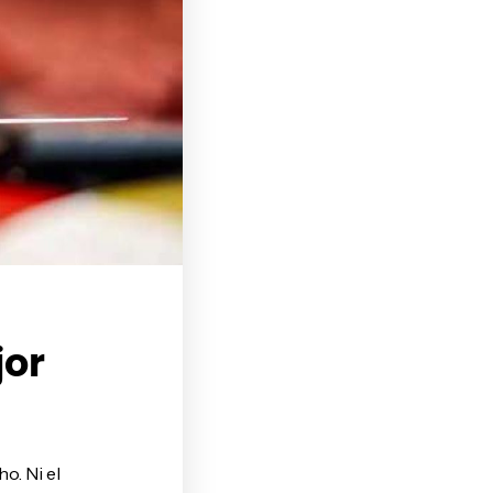
jor
o. Ni el