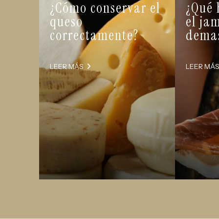
¿Cómo conservar el
¿Qué 
queso
el ja
correctamente?
demas
LEER MÁS
LEER MÁ