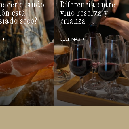
hacer cuando
Diferencia entre
món está
vino reserva y
iado seco?
crianza
S
LEER MÁS