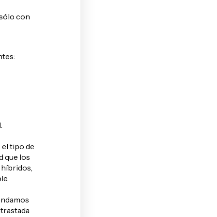
 sólo con
ntes:
.
el tipo de
d que los
híbridos,
le.
mendamos
ntrastada