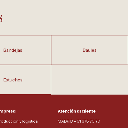
s
bandejas
baules
estuches
mpresa
Atención al cliente
roducción y logística
MADRID - 91 678 70 70