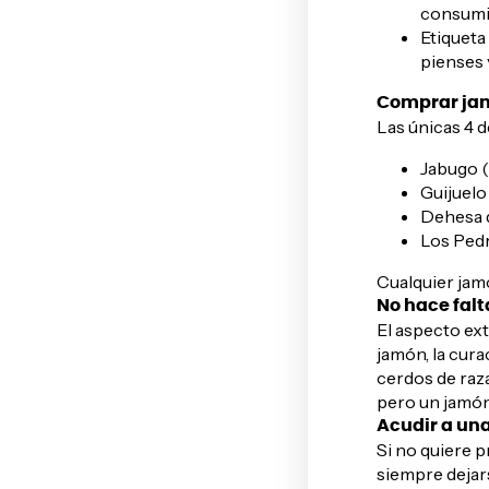
consumir
Etiqueta
pienses y
Comprar ja
Las únicas 4 d
Jabugo (
Guijuelo
Dehesa 
Los Ped
Cualquier jamó
No hace falta
El aspecto ex
jamón, la cura
cerdos de raz
pero un jamón
Acudir a una
Si no quiere 
siempre dejar