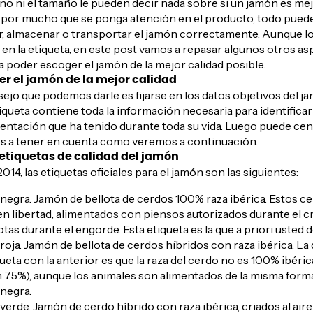
no ni el tamaño le pueden decir nada sobre si un jamón es me
 por mucho que se ponga atención en el producto, todo pued
r, almacenar o transportar el jamón correctamente. Aunque l
e en la etiqueta, en este post vamos a repasar algunos otros a
 poder escoger el jamón de la mejor calidad posible.
r el jamón de la mejor calidad
ejo que podemos darle es fijarse en los datos objetivos del ja
iqueta contiene toda la información
necesaria para identificar 
mentación que ha tenido durante toda su vida. Luego puede ce
s a tener en cuenta como veremos a continuación.
etiquetas de calidad del jamón
014, las etiquetas oficiales para el jamón son las siguientes:
 negra. Jamón de bellota de cerdos 100% raza ibérica. Estos c
en libertad, alimentados con piensos autorizados durante el c
otas durante el engorde. Esta etiqueta es la que a priori usted 
 roja. Jamón de bellota de cerdos híbridos con raza ibérica. La 
queta con la anterior es que la raza del cerdo no es 100% ibéric
 75%), aunque los animales son alimentados de la misma forma
 negra.
verde. Jamón de cerdo híbrido con raza ibérica, criados al aire