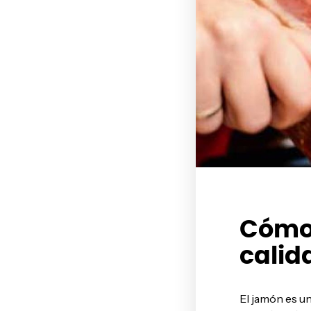
Cómo 
calid
El
jamón
es un