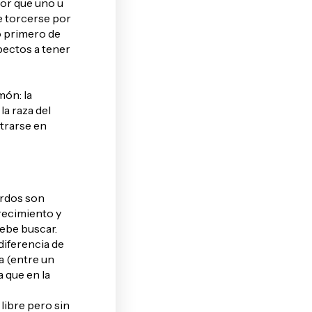
jor que uno u
e torcerse por
o primero de
spectos a tener
món: la
la raza del
ntrarse en
erdos son
recimiento y
debe buscar.
diferencia de
a (entre un
 que en la
 libre pero sin