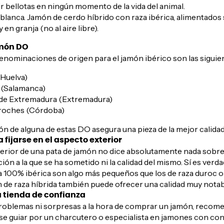
 bellotas en ningún momento de la vida del animal.
 blanca. Jamón de cerdo híbrido con raza ibérica, alimentados
 en granja (no al aire libre).
món DO
enominaciones de origen para el jamón ibérico son las siguie
Huelva)
 (Salamanca)
de Extremadura (Extremadura)
roches (Córdoba)
n de alguna de estas DO asegura una pieza de la mejor calidad
 fijarse en el aspecto exterior
terior de una pata de jamón no dice absolutamente nada sobre 
ción a la que se ha sometido ni la calidad del mismo. Sí es verda
a 100% ibérica son algo más pequeños que los de raza duroc o 
 de raza híbrida también puede ofrecer una calidad muy notab
 tienda de confianza
problemas ni sorpresas a la hora de comprar un jamón, reco
se guiar por un charcutero o especialista en jamones con co