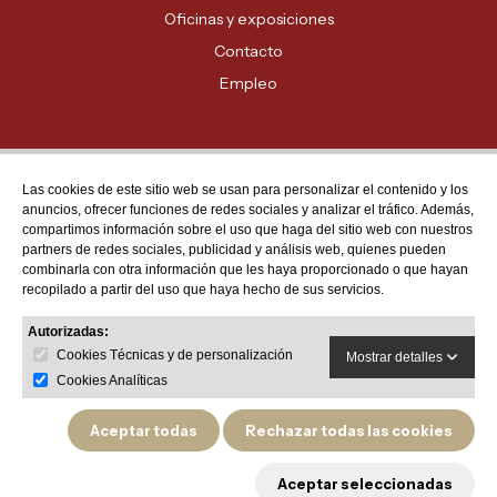
Oficinas y exposiciones
Contacto
Empleo
Las cookies de este sitio web se usan para personalizar el contenido y los
Atención al cliente
anuncios, ofrecer funciones de redes sociales y analizar el tráfico. Además,
MADRID - 91 678 70 70
compartimos información sobre el uso que haga del sitio web con nuestros
partners de redes sociales, publicidad y análisis web, quienes pueden
BARCELONA - 93 635 28 28
combinarla con otra información que les haya proporcionado o que hayan
recopilado a partir del uso que haya hecho de sus servicios.
VALENCIA - 96 159 71 61
RESTO DE PROVINCIAS - 900 623 623
Autorizadas:
Cookies Técnicas y de personalización
Mostrar detalles
Cookies Analíticas
Aceptar todas
Rechazar todas las cookies
Política de privacidad
Aviso legal
Política de devoluciones y garantías de producto
Aceptar seleccionadas
Política de cookies