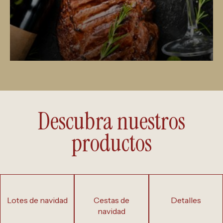
Descubra nuestros
productos
lotes de navidad
cestas de
detalles
navidad