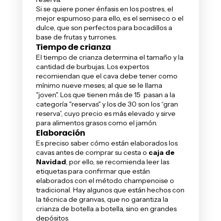
Si se quiere poner énfasis en los postres, el
mejor espumoso para ello, es el semiseco o el
dulce, que son perfectos para bocadillos a
base de frutas y turrones.
Tiempo de crianza
El tiempo de crianza determina el tamaño y la
cantidad de burbujas. Los expertos
recomiendan que el cava debe tener como
mínimo nueve meses; al que se le llama
"joven". Los que tienen más de 15 pasan a la
categoría "reservas" y los de 30 son los “gran
reserva”, cuyo precio es más elevado y sirve
para alimentos grasos como el
jamón
.
Elaboración
Es preciso saber
cómo están elaborados los
cavas
antes de comprar su cesta o
caja de
Navidad
, por ello, se recomienda leer las
etiquetas para confirmar que están
elaborados con el método champenoise o
tradicional. Hay algunos que están hechos con
la técnica de granvas, que no garantiza la
crianza de botella a botella, sino en grandes
depósitos.