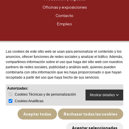
Oficinas y exposiciones
Contacto
Empleo
Las cookies de este sitio web se usan para personalizar el contenido y los
Atención al cliente
anuncios, ofrecer funciones de redes sociales y analizar el tráfico. Además,
MADRID - 91 678 70 70
compartimos información sobre el uso que haga del sitio web con nuestros
partners de redes sociales, publicidad y análisis web, quienes pueden
BARCELONA - 93 635 28 28
combinarla con otra información que les haya proporcionado o que hayan
recopilado a partir del uso que haya hecho de sus servicios.
VALENCIA - 96 159 71 61
RESTO DE PROVINCIAS - 900 623 623
Autorizadas:
Cookies Técnicas y de personalización
Mostrar detalles
Cookies Analíticas
Aceptar todas
Rechazar todas las cookies
Política de privacidad
Aviso legal
Política de devoluciones y garantías de producto
Aceptar seleccionadas
Política de cookies