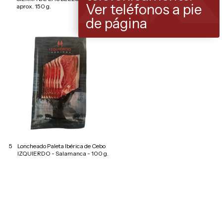
Ver teléfonos a pie
aprox. 150 g.
aprox. 150 g.
de página
5
Loncheado Paleta Ibérica de Cebo
IZQUIERDO - Salamanca - 100 g.