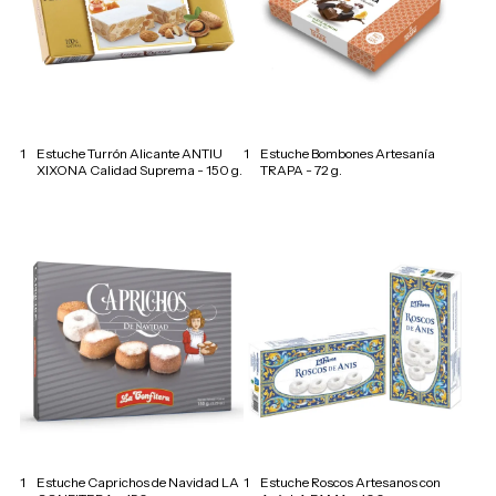
1
Estuche Turrón Alicante ANTIU
1
Estuche Bombones Artesanía
XIXONA Calidad Suprema - 150 g.
TRAPA - 72 g.
1
Estuche Caprichos de Navidad LA
1
Estuche Roscos Artesanos con