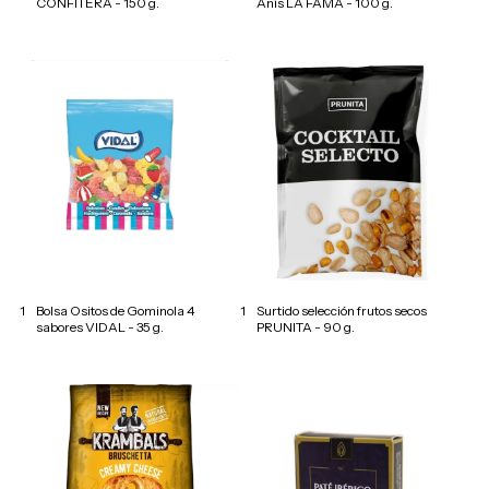
CONFITERA - 150 g.
Anís LA FAMA - 100 g.
1
Bolsa Ositos de Gominola 4
1
Surtido selección frutos secos
sabores VIDAL - 35 g.
PRUNITA - 90 g.