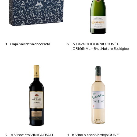
1
Caja navideña decorada
2
b. Cava CODORNIU CUVÉE
ORIGINAL - Brut Nature Ecológico
2
b. Vino tinto VIÑA ALBALI -
1
b. Vino blanco Verdejo CUNE