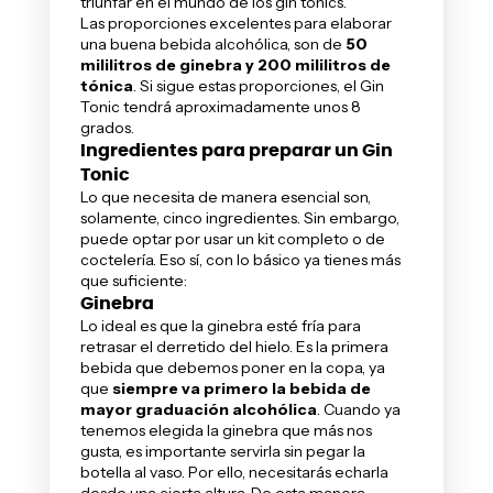
triunfar en el mundo de los gin tonics.
Las proporciones excelentes para elaborar
una buena bebida alcohólica, son de
50
mililitros de ginebra y 200 mililitros de
tónica
. Si sigue estas proporciones, el Gin
Tonic tendrá aproximadamente unos 8
grados.
Ingredientes para preparar un Gin
Tonic
Lo que necesita de manera esencial son,
solamente, cinco ingredientes. Sin embargo,
puede optar por usar un kit completo o de
coctelería. Eso sí, con lo básico ya tienes más
que suficiente:
Ginebra
Lo ideal es que la ginebra esté fría para
retrasar el derretido del hielo. Es la primera
bebida que debemos poner en la copa, ya
que
siempre va primero la bebida de
mayor graduación alcohólica
. Cuando ya
tenemos elegida la ginebra que más nos
gusta, es importante servirla sin pegar la
botella al vaso. Por ello, necesitarás echarla
desde una cierta altura. De esta manera