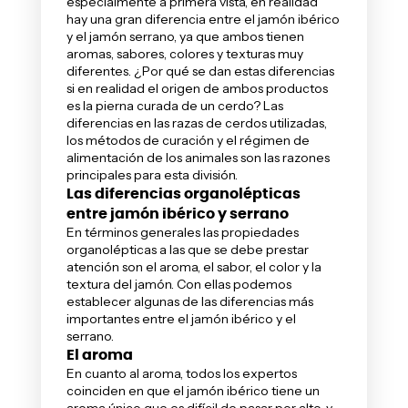
especialmente a primera vista, en realidad
hay una gran diferencia entre el jamón ibérico
y el jamón serrano, ya que ambos tienen
aromas, sabores, colores y texturas muy
diferentes. ¿Por qué se dan estas diferencias
si en realidad el origen de ambos productos
es la pierna curada de un cerdo? Las
diferencias en las razas de cerdos utilizadas,
los métodos de curación y el régimen de
alimentación de los animales son las razones
principales para esta división.
Las diferencias organolépticas
entre jamón ibérico y serrano
En términos generales las propiedades
organolépticas a las que se debe prestar
atención son el aroma, el sabor, el color y la
textura del jamón. Con ellas podemos
establecer algunas de las diferencias más
importantes entre el jamón ibérico y el
serrano.
El aroma
En cuanto al aroma, todos los expertos
coinciden en que el jamón ibérico tiene un
aroma único que es difícil de pasar por alto, y