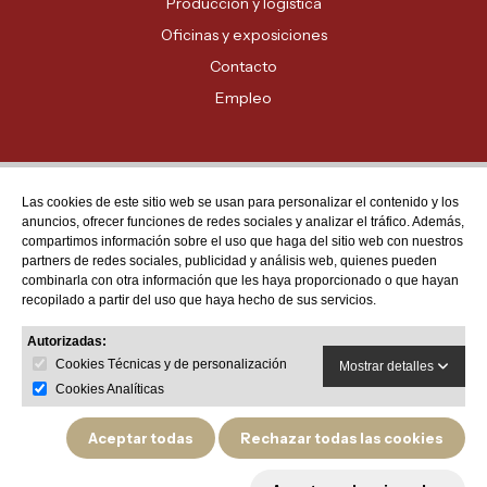
Producción y logística
Oficinas y exposiciones
Contacto
Empleo
Las cookies de este sitio web se usan para personalizar el contenido y los
Atención al cliente
anuncios, ofrecer funciones de redes sociales y analizar el tráfico. Además,
MADRID - 91 678 70 70
compartimos información sobre el uso que haga del sitio web con nuestros
partners de redes sociales, publicidad y análisis web, quienes pueden
BARCELONA - 93 635 28 28
combinarla con otra información que les haya proporcionado o que hayan
recopilado a partir del uso que haya hecho de sus servicios.
VALENCIA - 96 159 71 61
RESTO DE PROVINCIAS - 900 623 623
Autorizadas:
Cookies Técnicas y de personalización
Mostrar detalles
Cookies Analíticas
Aceptar todas
Rechazar todas las cookies
Política de privacidad
Aviso legal
Política de devoluciones y garantías de producto