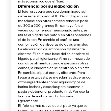
más económico que el ‘foie’.
Diferencia por su elaboración
El foie-gras para que sea denominado así,
debe ser elaborado al 100% con hígado, sin
mezclarse con otras carnes y tener un peso
de 300 a 500 gramos. En su mayoría de
veces, como hemos mencionado antes, se
utiliza el hígado del pato y en otras ocasiones
el de la oca. En cambio el paté, es una
combinación de vísceras de otros animales.
La elaboración de ambos son totalmente
distintas. El ‘foie’ es a base del calor sobre el
hígado para higienizarse. Al no ser mezclado
con otros alimentos como especias ni otras
carnes, la elaboración se centra solo en este.
En cambio, el paté es muy diferente. Para
llegar a esta pasta, se mezclan las vísceras con
otros ingredientes como algunos tipos de
harina, leches y especias para alcanzar la
pasta y obtener el producto final. Por eso, la
textura de ambos productos varía
ligeramente.
El ‘foie’ es más suave que el paté, ya que se
presenta como un bloque entero con una