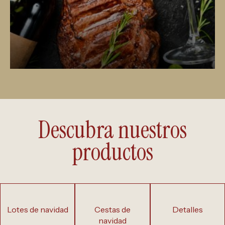
Descubra nuestros
productos
lotes de navidad
cestas de
detalles
navidad