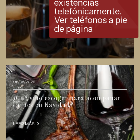
existencias
telefónicamente.
Ver teléfonos a pie
de página
08/05/2026
¿Qué vino escoger para acompañar
carnes en Navidad?
LEER MÁS