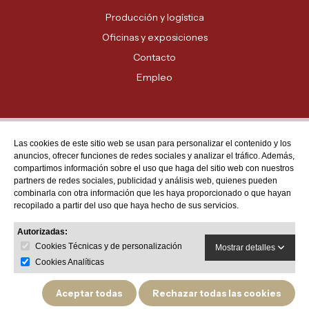
Producción y logística
Oficinas y exposiciones
Contacto
Empleo
Las cookies de este sitio web se usan para personalizar el contenido y los
Atención al cliente
anuncios, ofrecer funciones de redes sociales y analizar el tráfico. Además,
MADRID - 91 678 70 70
compartimos información sobre el uso que haga del sitio web con nuestros
partners de redes sociales, publicidad y análisis web, quienes pueden
BARCELONA - 93 635 28 28
combinarla con otra información que les haya proporcionado o que hayan
recopilado a partir del uso que haya hecho de sus servicios.
VALENCIA - 96 159 71 61
RESTO DE PROVINCIAS - 900 623 623
Autorizadas:
Cookies Técnicas y de personalización
Mostrar detalles
Cookies Analíticas
Aceptar todas
Rechazar todas las cookies